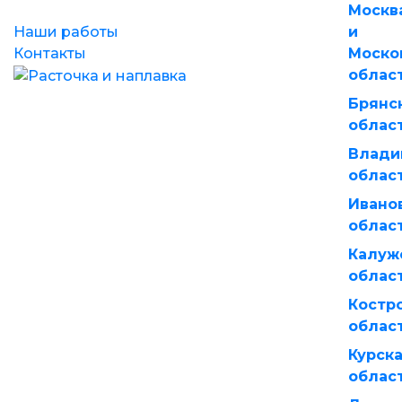
Москв
Наши работы
и
Контакты
Моско
облас
Брянс
облас
Влади
облас
Ивано
облас
Калуж
облас
Костр
облас
Курск
облас