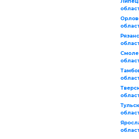
Липец
облас
Орлов
облас
Рязан
облас
Смоле
облас
Тамбо
облас
Тверс
облас
Тульс
облас
Яросл
облас